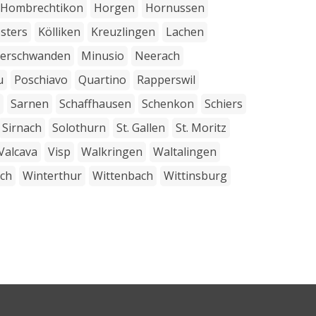
Hombrechtikon
Horgen
Hornussen
osters
Kölliken
Kreuzlingen
Lachen
terschwanden
Minusio
Neerach
u
Poschiavo
Quartino
Rapperswil
Sarnen
Schaffhausen
Schenkon
Schiers
Sirnach
Solothurn
St. Gallen
St. Moritz
Valcava
Visp
Walkringen
Waltalingen
sch
Winterthur
Wittenbach
Wittinsburg
Kundenbewertungen und Erfahrungen zu
Rutschmann AG
100%
SEHR GUT
Empfehlungen auf