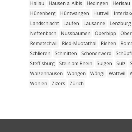
Hallau
Hausen a. Albis
Hedingen
Herisau
Hünenberg
Hüntwangen
Huttwil
Interla
Landschlacht
Laufen
Lausanne
Lenzburg
Neftenbach
Nussbaumen
Oberbipp
Ober
Remetschwil
Ried-Muotathal
Riehen
Rom
Schlieren
Schmitten
Schönenwerd
Schüpf
Steffisburg
Stein am Rhein
Sulgen
Sulz
Walzenhausen
Wangen
Wängi
Wattwil
Wohlen
Zizers
Zürich