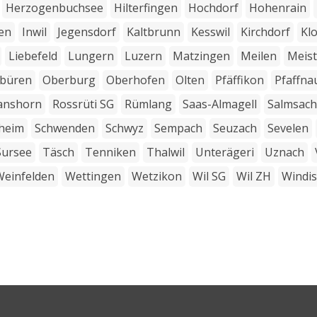
Herzogenbuchsee
Hilterfingen
Hochdorf
Hohenrain
ken
Inwil
Jegensdorf
Kaltbrunn
Kesswil
Kirchdorf
Kl
Liebefeld
Lungern
Luzern
Matzingen
Meilen
Meis
büren
Oberburg
Oberhofen
Olten
Pfäffikon
Pfaffna
anshorn
Rossrüti SG
Rümlang
Saas-Almagell
Salmsach
heim
Schwenden
Schwyz
Sempach
Seuzach
Sevelen
Sursee
Täsch
Tenniken
Thalwil
Unterägeri
Uznach
Weinfelden
Wettingen
Wetzikon
Wil SG
Wil ZH
Windi