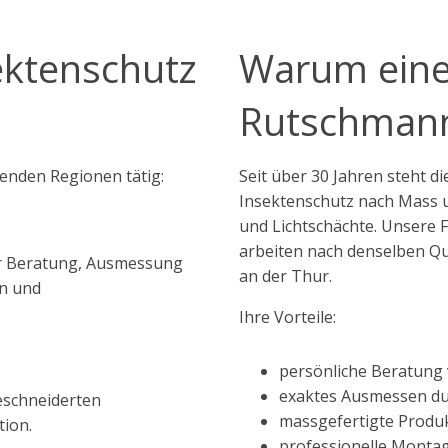
ektenschutz
Warum eine
Rutschmann
enden Regionen tätig:
Seit über 30 Jahren steht 
Insektenschutz nach Mass u
und Lichtschächte. Unsere 
arbeiten nach denselben Qua
ir Beratung, Ausmessung
an der Thur.
rn und
Ihre Vorteile:
persönliche Beratung 
exaktes Ausmessen d
eschneiderten
massgefertigte Produ
ion.
professionelle Monta