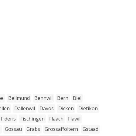
ee
Bellmund
Bennwil
Bern
Biel
llen
Dallenwil
Davos
Dicken
Dietikon
Fideris
Fischingen
Flaach
Flawil
d
Gossau
Grabs
Grossaffoltern
Gstaad