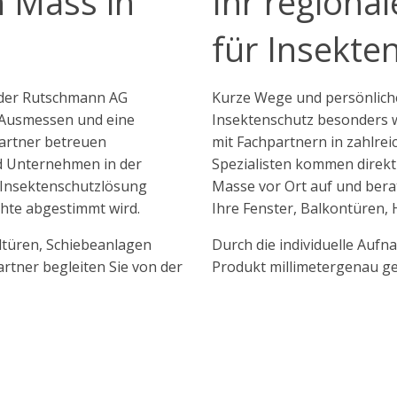
h Mass in
Ihr regiona
für Insekte
 der Rutschmann AG
Kurze Wege und persönlich
s Ausmessen und eine
Insektenschutz besonders w
Partner betreuen
mit Fachpartnern in zahlr
d Unternehmen in der
Spezialisten kommen direkt
 Insektenschutzlösung
Masse vor Ort auf und berat
chte abgestimmt wird.
Ihre Fenster, Balkontüren,
ltüren, Schiebeanlagen
Durch die individuelle Aufna
rtner begleiten Sie von der
Produkt millimetergenau ge