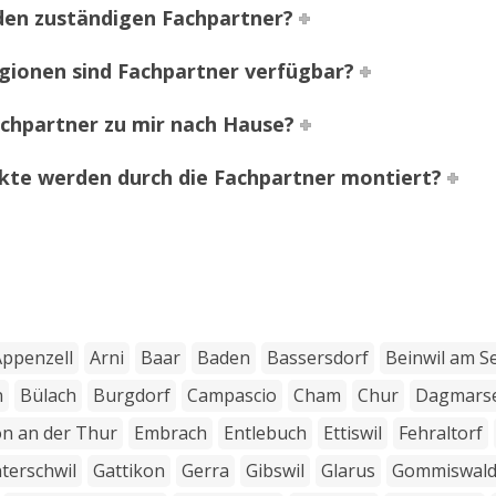
 den zuständigen Fachpartner?
gionen sind Fachpartner verfügbar?
chpartner zu mir nach Hause?
kte werden durch die Fachpartner montiert?
Appenzell
Arni
Baar
Baden
Bassersdorf
Beinwil am S
n
Bülach
Burgdorf
Campascio
Cham
Chur
Dagmarse
on an der Thur
Embrach
Entlebuch
Ettiswil
Fehraltorf
terschwil
Gattikon
Gerra
Gibswil
Glarus
Gommiswal