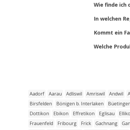
Wie finde ich
In welchen Re
Kommt ein Fa
Welche Produ
Aadorf
Aarau
Adliswil
Amriswil
Andwil
Birsfelden
Bönigen b. Interlaken
Büetinge
Dottikon
Ebikon
Effretikon
Eglisau
Ellik
Frauenfeld
Fribourg
Frick
Gachnang
Gan