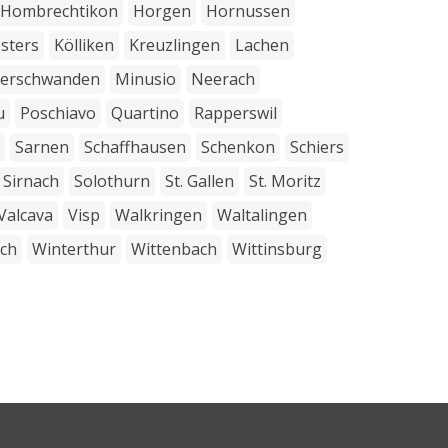
Hombrechtikon
Horgen
Hornussen
osters
Kölliken
Kreuzlingen
Lachen
terschwanden
Minusio
Neerach
u
Poschiavo
Quartino
Rapperswil
Sarnen
Schaffhausen
Schenkon
Schiers
Sirnach
Solothurn
St. Gallen
St. Moritz
Valcava
Visp
Walkringen
Waltalingen
sch
Winterthur
Wittenbach
Wittinsburg
Kundenbewertungen und Erfahrungen zu
Rutschmann AG
100%
SEHR GUT
Empfehlungen auf