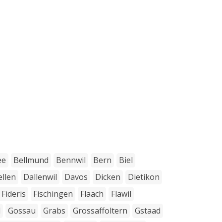
ee
Bellmund
Bennwil
Bern
Biel
llen
Dallenwil
Davos
Dicken
Dietikon
Fideris
Fischingen
Flaach
Flawil
d
Gossau
Grabs
Grossaffoltern
Gstaad