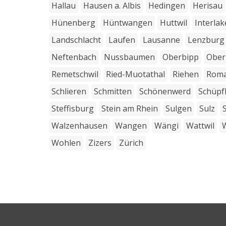
Hallau
Hausen a. Albis
Hedingen
Herisau
Hünenberg
Hüntwangen
Huttwil
Interla
Landschlacht
Laufen
Lausanne
Lenzburg
Neftenbach
Nussbaumen
Oberbipp
Ober
Remetschwil
Ried-Muotathal
Riehen
Rom
Schlieren
Schmitten
Schönenwerd
Schüpf
Steffisburg
Stein am Rhein
Sulgen
Sulz
Walzenhausen
Wangen
Wängi
Wattwil
Wohlen
Zizers
Zürich