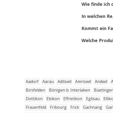
Wie finde ich
In welchen Re
Kommt ein Fa
Welche Produ
Aadorf
Aarau
Adliswil
Amriswil
Andwil
Birsfelden
Bönigen b. Interlaken
Büetinge
Dottikon
Ebikon
Effretikon
Eglisau
Ellik
Frauenfeld
Fribourg
Frick
Gachnang
Gan