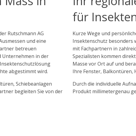
h Mass in
Ihr regiona
für Insekte
 der Rutschmann AG
Kurze Wege und persönlich
s Ausmessen und eine
Insektenschutz besonders w
Partner betreuen
mit Fachpartnern in zahlr
d Unternehmen in der
Spezialisten kommen direkt
 Insektenschutzlösung
Masse vor Ort auf und berat
chte abgestimmt wird.
Ihre Fenster, Balkontüren,
ltüren, Schiebeanlagen
Durch die individuelle Aufna
rtner begleiten Sie von der
Produkt millimetergenau ge