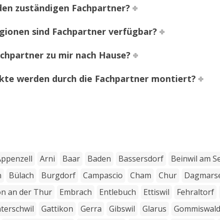
 den zuständigen Fachpartner?
gionen sind Fachpartner verfügbar?
chpartner zu mir nach Hause?
kte werden durch die Fachpartner montiert?
Appenzell
Arni
Baar
Baden
Bassersdorf
Beinwil am S
n
Bülach
Burgdorf
Campascio
Cham
Chur
Dagmarse
on an der Thur
Embrach
Entlebuch
Ettiswil
Fehraltorf
terschwil
Gattikon
Gerra
Gibswil
Glarus
Gommiswal