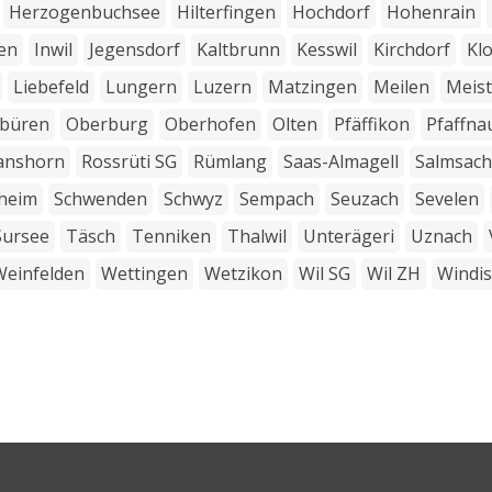
Herzogenbuchsee
Hilterfingen
Hochdorf
Hohenrain
ken
Inwil
Jegensdorf
Kaltbrunn
Kesswil
Kirchdorf
Kl
Liebefeld
Lungern
Luzern
Matzingen
Meilen
Meis
büren
Oberburg
Oberhofen
Olten
Pfäffikon
Pfaffna
anshorn
Rossrüti SG
Rümlang
Saas-Almagell
Salmsach
heim
Schwenden
Schwyz
Sempach
Seuzach
Sevelen
Sursee
Täsch
Tenniken
Thalwil
Unterägeri
Uznach
Weinfelden
Wettingen
Wetzikon
Wil SG
Wil ZH
Windi