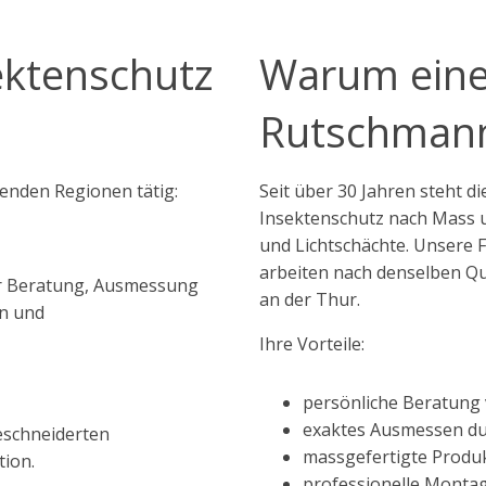
ektenschutz
Warum eine
Rutschmann
enden Regionen tätig:
Seit über 30 Jahren steht 
Insektenschutz nach Mass u
und Lichtschächte. Unsere 
arbeiten nach denselben Qua
ir Beratung, Ausmessung
an der Thur.
rn und
Ihre Vorteile:
persönliche Beratung 
exaktes Ausmessen d
eschneiderten
massgefertigte Produ
ion.
professionelle Monta