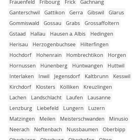
Frauenfeld
Fribourg
Frick
Gachnang
Ganterschwil
Gattikon
Gerra
Gibswil
Glarus
Gommiswald
Gossau
Grabs
Grossaffoltern
Gstaad
Hallau
Hausen a. Albis
Hedingen
Herisau
Herzogenbuchsee
Hilterfingen
Hochdorf
Hohenrain
Hombrechtikon
Horgen
Hornussen
Hünenberg
Hüntwangen
Huttwil
Interlaken
Inwil
Jegensdorf
Kaltbrunn
Kesswil
Kirchdorf
Klosters
Kölliken
Kreuzlingen
Lachen
Landschlacht
Laufen
Lausanne
Lenzburg
Liebefeld
Lungern
Luzern
Matzingen
Meilen
Meisterschwanden
Minusio
Neerach
Neftenbach
Nussbaumen
Oberbipp