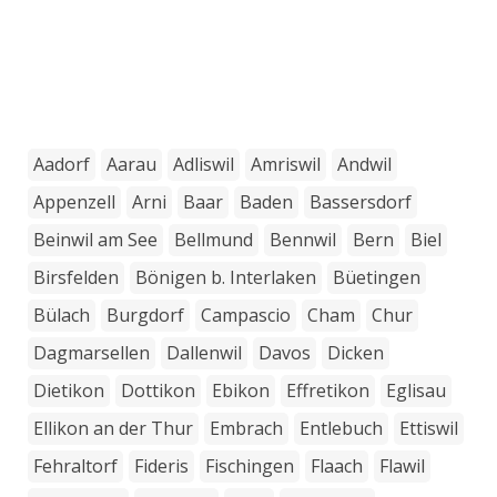
Aadorf
Aarau
Adliswil
Amriswil
Andwil
Appenzell
Arni
Baar
Baden
Bassersdorf
Beinwil am See
Bellmund
Bennwil
Bern
Biel
Birsfelden
Bönigen b. Interlaken
Büetingen
Bülach
Burgdorf
Campascio
Cham
Chur
Dagmarsellen
Dallenwil
Davos
Dicken
Dietikon
Dottikon
Ebikon
Effretikon
Eglisau
Ellikon an der Thur
Embrach
Entlebuch
Ettiswil
Fehraltorf
Fideris
Fischingen
Flaach
Flawil