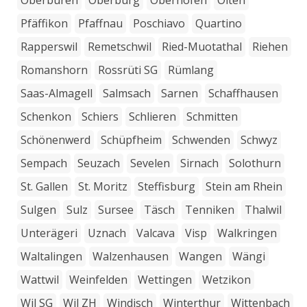
Oberbüren
Oberburg
Oberhofen
Olten
Pfäffikon
Pfaffnau
Poschiavo
Quartino
Rapperswil
Remetschwil
Ried-Muotathal
Riehen
Romanshorn
Rossrüti SG
Rümlang
Saas-Almagell
Salmsach
Sarnen
Schaffhausen
Schenkon
Schiers
Schlieren
Schmitten
Schönenwerd
Schüpfheim
Schwenden
Schwyz
Sempach
Seuzach
Sevelen
Sirnach
Solothurn
St. Gallen
St. Moritz
Steffisburg
Stein am Rhein
Sulgen
Sulz
Sursee
Täsch
Tenniken
Thalwil
Unterägeri
Uznach
Valcava
Visp
Walkringen
Waltalingen
Walzenhausen
Wangen
Wängi
Wattwil
Weinfelden
Wettingen
Wetzikon
Wil SG
Wil ZH
Windisch
Winterthur
Wittenbach