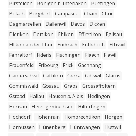
Birsfelden
Bönigen b. Interlaken
Büetingen
Bülach
Burgdorf
Campascio
Cham
Chur
Dagmarsellen
Dallenwil
Davos
Dicken
Dietikon
Dottikon
Ebikon
Effretikon
Eglisau
Ellikon an der Thur
Embrach
Entlebuch
Ettiswil
Fehraltorf
Fideris
Fischingen
Flaach
Flawil
Frauenfeld
Fribourg
Frick
Gachnang
Ganterschwil
Gattikon
Gerra
Gibswil
Glarus
Gommiswald
Gossau
Grabs
Grossaffoltern
Gstaad
Hallau
Hausen a. Albis
Hedingen
Herisau
Herzogenbuchsee
Hilterfingen
Hochdorf
Hohenrain
Hombrechtikon
Horgen
Hornussen
Hünenberg
Hüntwangen
Huttwil