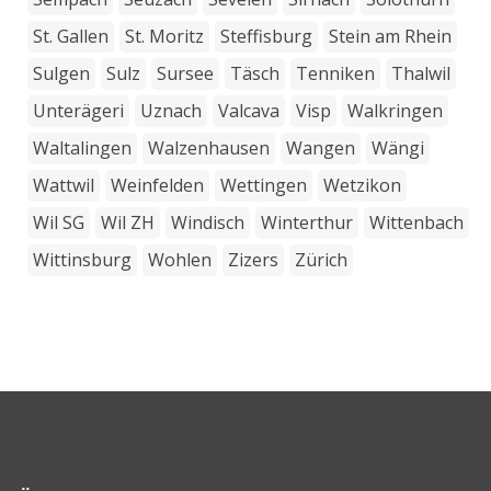
St. Gallen
St. Moritz
Steffisburg
Stein am Rhein
Sulgen
Sulz
Sursee
Täsch
Tenniken
Thalwil
Unterägeri
Uznach
Valcava
Visp
Walkringen
Waltalingen
Walzenhausen
Wangen
Wängi
Wattwil
Weinfelden
Wettingen
Wetzikon
Wil SG
Wil ZH
Windisch
Winterthur
Wittenbach
Wittinsburg
Wohlen
Zizers
Zürich