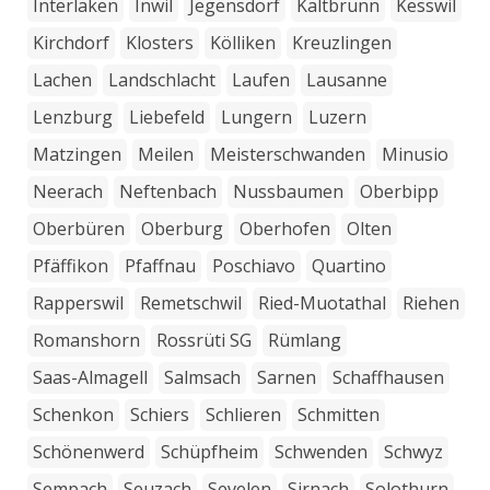
Interlaken
Inwil
Jegensdorf
Kaltbrunn
Kesswil
Kirchdorf
Klosters
Kölliken
Kreuzlingen
Lachen
Landschlacht
Laufen
Lausanne
Lenzburg
Liebefeld
Lungern
Luzern
Matzingen
Meilen
Meisterschwanden
Minusio
Neerach
Neftenbach
Nussbaumen
Oberbipp
Oberbüren
Oberburg
Oberhofen
Olten
Pfäffikon
Pfaffnau
Poschiavo
Quartino
Rapperswil
Remetschwil
Ried-Muotathal
Riehen
Romanshorn
Rossrüti SG
Rümlang
Saas-Almagell
Salmsach
Sarnen
Schaffhausen
Schenkon
Schiers
Schlieren
Schmitten
Schönenwerd
Schüpfheim
Schwenden
Schwyz
Sempach
Seuzach
Sevelen
Sirnach
Solothurn