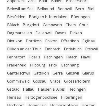
Appenzell
Arni
Baar
Baden
Bassersdorf
Beinwil am See
Bellmund
Bennwil
Bern
Biel
Birsfelden
Bönigen b. Interlaken
Büetingen
Bülach
Burgdorf
Campascio
Cham
Chur
Dagmarsellen
Dallenwil
Davos
Dicken
Dietikon
Dottikon
Ebikon
Effretikon
Eglisau
Ellikon an der Thur
Embrach
Entlebuch
Ettiswil
Fehraltorf
Fideris
Fischingen
Flaach
Flawil
Frauenfeld
Fribourg
Frick
Gachnang
Ganterschwil
Gattikon
Gerra
Gibswil
Glarus
Gommiswald
Gossau
Grabs
Grossaffoltern
Gstaad
Hallau
Hausen a. Albis
Hedingen
Herisau
Herzogenbuchsee
Hilterfingen
Hochdorf
Hohenrain
Hombrechtikon
Horgen