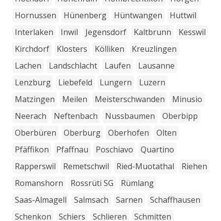
Hornussen
Hünenberg
Hüntwangen
Huttwil
Interlaken
Inwil
Jegensdorf
Kaltbrunn
Kesswil
Kirchdorf
Klosters
Kölliken
Kreuzlingen
Lachen
Landschlacht
Laufen
Lausanne
Lenzburg
Liebefeld
Lungern
Luzern
Matzingen
Meilen
Meisterschwanden
Minusio
Neerach
Neftenbach
Nussbaumen
Oberbipp
Oberbüren
Oberburg
Oberhofen
Olten
Pfäffikon
Pfaffnau
Poschiavo
Quartino
Rapperswil
Remetschwil
Ried-Muotathal
Riehen
Romanshorn
Rossrüti SG
Rümlang
Saas-Almagell
Salmsach
Sarnen
Schaffhausen
Schenkon
Schiers
Schlieren
Schmitten