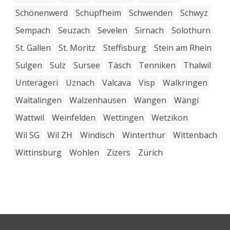
Schönenwerd
Schüpfheim
Schwenden
Schwyz
Sempach
Seuzach
Sevelen
Sirnach
Solothurn
St. Gallen
St. Moritz
Steffisburg
Stein am Rhein
Sulgen
Sulz
Sursee
Täsch
Tenniken
Thalwil
Unterägeri
Uznach
Valcava
Visp
Walkringen
Waltalingen
Walzenhausen
Wangen
Wängi
Wattwil
Weinfelden
Wettingen
Wetzikon
Wil SG
Wil ZH
Windisch
Winterthur
Wittenbach
Wittinsburg
Wohlen
Zizers
Zürich