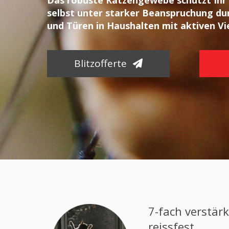
Das robuste Katzengewebe schützt Ihr 
selbst unter starker Beanspruchung durc
und Türen in Haushalten mit aktiven Vi
Blitzofferte
7-fach verstär
reissfest