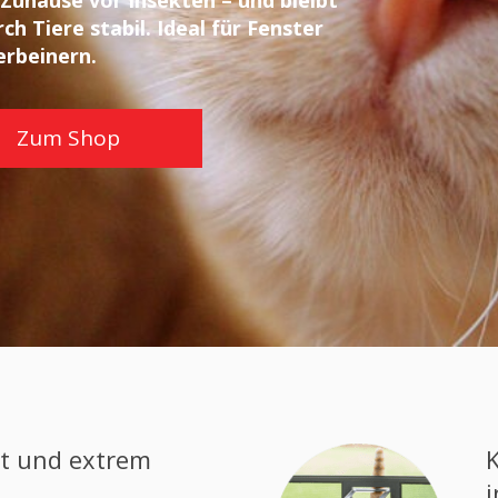
Zuhause vor Insekten – und bleibt
h Tiere stabil. Ideal für Fenster
erbeinern.
Zum Shop
kt und extrem
i