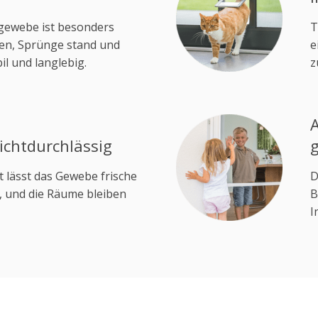
ngewebe ist besonders
T
llen, Sprünge stand und
e
il und langlebig.
z
lichtdurchlässig
t lässt das Gewebe frische
D
n, und die Räume bleiben
B
I