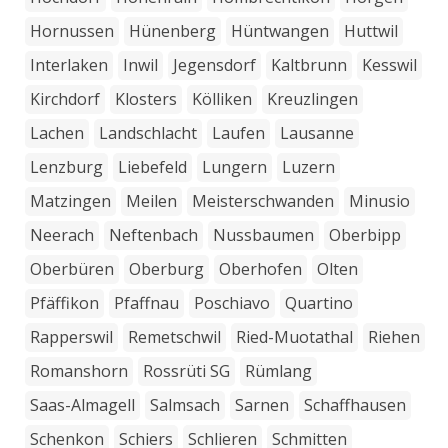
Hornussen
Hünenberg
Hüntwangen
Huttwil
Interlaken
Inwil
Jegensdorf
Kaltbrunn
Kesswil
Kirchdorf
Klosters
Kölliken
Kreuzlingen
Lachen
Landschlacht
Laufen
Lausanne
Lenzburg
Liebefeld
Lungern
Luzern
Matzingen
Meilen
Meisterschwanden
Minusio
Neerach
Neftenbach
Nussbaumen
Oberbipp
Oberbüren
Oberburg
Oberhofen
Olten
Pfäffikon
Pfaffnau
Poschiavo
Quartino
Rapperswil
Remetschwil
Ried-Muotathal
Riehen
Romanshorn
Rossrüti SG
Rümlang
Saas-Almagell
Salmsach
Sarnen
Schaffhausen
Schenkon
Schiers
Schlieren
Schmitten