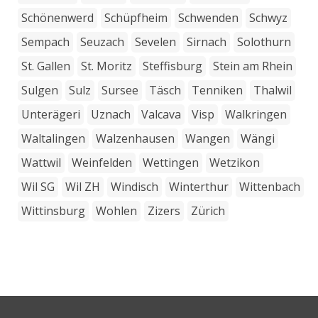
Schönenwerd
Schüpfheim
Schwenden
Schwyz
Sempach
Seuzach
Sevelen
Sirnach
Solothurn
St. Gallen
St. Moritz
Steffisburg
Stein am Rhein
Sulgen
Sulz
Sursee
Täsch
Tenniken
Thalwil
Unterägeri
Uznach
Valcava
Visp
Walkringen
Waltalingen
Walzenhausen
Wangen
Wängi
Wattwil
Weinfelden
Wettingen
Wetzikon
Wil SG
Wil ZH
Windisch
Winterthur
Wittenbach
Wittinsburg
Wohlen
Zizers
Zürich