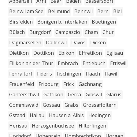
Appenzell
Arni
Baar
Baden
Bassersdorf
Beinwil am See
Bellmund
Bennwil
Bern
Biel
Birsfelden
Bönigen b. Interlaken
Büetingen
Bülach
Burgdorf
Campascio
Cham
Chur
Dagmarsellen
Dallenwil
Davos
Dicken
Dietikon
Dottikon
Ebikon
Effretikon
Eglisau
Ellikon an der Thur
Embrach
Entlebuch
Ettiswil
Fehraltorf
Fideris
Fischingen
Flaach
Flawil
Frauenfeld
Fribourg
Frick
Gachnang
Ganterschwil
Gattikon
Gerra
Gibswil
Glarus
Gommiswald
Gossau
Grabs
Grossaffoltern
Gstaad
Hallau
Hausen a. Albis
Hedingen
Herisau
Herzogenbuchsee
Hilterfingen
Hochdorf
Hohenrain
Hombrechtikon
Horgen