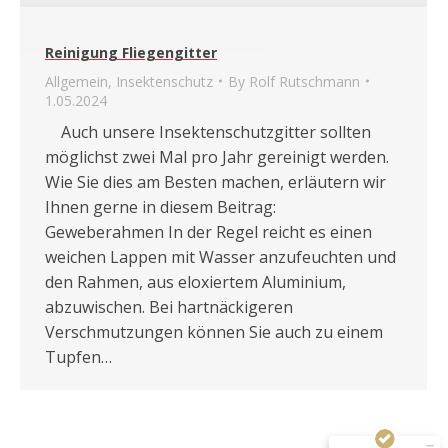
Reinigung Fliegengitter
Allgemein
,
Insektenschutz
By
Rolf Rutschmann
1.05.2024
Auch unsere Insektenschutzgitter sollten
möglichst zwei Mal pro Jahr gereinigt werden.
Wie Sie dies am Besten machen, erläutern wir
Ihnen gerne in diesem Beitrag:
Geweberahmen In der Regel reicht es einen
weichen Lappen mit Wasser anzufeuchten und
den Rahmen, aus eloxiertem Aluminium,
Kundenbewertungen und Erfahrungen zu
abzuwischen. Bei hartnäckigeren
Rutschmann AG
Verschmutzungen können Sie auch zu einem
Tupfen…
SEHR GUT
100%
Empfehlungen auf
ProvenExpert.com
4,88 / 5,00